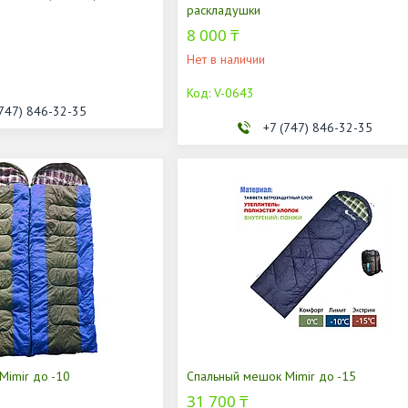
раскладушки
8 000 ₸
Нет в наличии
V-0643
(747) 846-32-35
+7 (747) 846-32-35
Mimir до -10
Спальный мешок Mimir до -15
31 700 ₸