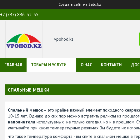
Создать сайт
на Satu.kz
+7 (747) 846-32-35
vpohod.kz
ГЛАВНАЯ
ТОВАРЫ И УСЛУГИ
О НАС
КОНТАКТЫ
ДОС
СПАЛЬНЫЕ МЕШКИ
Спальный мешок
– это крайне важный элемент походного снаряже
10-15 лет. Однако до сих пор можно встретить реликты из прошлог
наполнителя
используемых не только сегодня, но и в прошлом. С
учитывайте при каких температурных режимах Вы будете их исполь
что такое температура комфорта - вы спите в спальном мешке в те