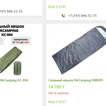
V-1193
(747) 846-32-35
+7 (747) 846-32-35
MirCamping КС-004
Спальный мешок MirCamping MIR009
14 700 ₸
Нет в наличии
V-1317