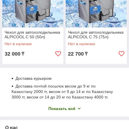
Чехол для автохолодильника
Чехол для автохолодильника
ALPICOOL С 50 (50л)
ALPICOOL С 75 (75л)
Нет в наличии
Нет в наличии
32 000
22 700
₸
₸
Доставка курьером
Доставка почтой посылок весом до 9 кг по
Казахстану 2000 тг, весом от 9 до 14 кг по Казахстану
3000 тг, весом от 14 до 20 кг по Казахстану 4000 тг,
заказ необходимо забрать в отделении Казпочта,
оправка осуществляется после оплаты 30% от
Показать всё
стоимости заказа, оставшиеся 70% покупатель
оплачивает на почте, при получении товара.
Доставка транспортной компанией производится
О нас