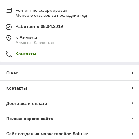
только по крупным городам Казахстана . Стоимость
зависит от веса и габарита посылки, рассчитывается
Рейтинг не сформирован
индивидуально. Осуществляется после 100 %
Менее 5 отзывов за последний год
предоплаты, сроки доставки 3-7 дней.
Работает с 08.04.2019
г. Алматы
Алматы, Казахстан
Контакты
О нас
Контакты
Доставка и оплата
Полная версия сайта
Сайт создан на маркетплейсе
Satu.kz