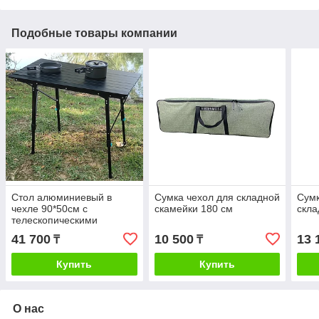
Подобные товары компании
Стол алюминиевый в
Сумка чехол для складной
Сумк
чехле 90*50см с
скамейки 180 см
скла
телескопическими
ножками
41 700
10 500
13 
₸
₸
Купить
Купить
О нас