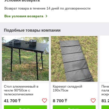
Условия возврата
Возврат товара в течение 14 дней по договоренности
Все условия возврата
Подобные товары компании
Стол алюминиевый в
Каремат складной
Печк
чехле 90*50см с
190х75см
пала
телескопическими
искр
ножками
41 700
8 700
81 
₸
₸