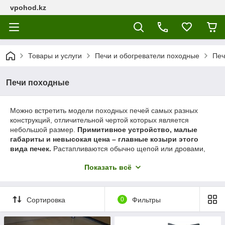
vpohod.kz
Товары и услуги
Печи и обогреватели походные
Печ
Печи походные
Можно встретить модели походных печей самых разных
конструкций, отличительной чертой которых является
небольшой размер.
Примитивное устройство, малые
габариты и невысокая цена – главные козыри этого
вида печек.
Растапливаются обычно щепой или дровами,
регулирование горения не имеют, используется принцип
Показать всё
реактивной тяги. Изготавливаются обычно из листового
железа. Некоторые модели имеют варочную поверхность,
позволяющую что-нибудь нагреть: например, вскипятить
воду для чая или пожарить что-то на небольшой сковороде.
Сортировка
0
Фильтры