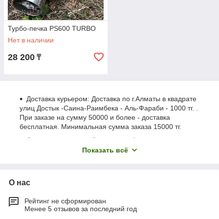
Турбо-печка PS600 TURBO
Нет в наличии
28 200
₸
Доставка курьером: Доставка по г.Алматы в квадрате
улиц Достык -Саина-Раимбека - Аль-Фараби - 1000 тг. .
При заказе на сумму 50000 и более - доставка
бесплатная. Минимальная сумма заказа 15000 тг.
Доставка курьером: Доставка по Алматы за
пределами квадрата (Достык -Саина, Раимбека - Аль-
Показать всё
Фараби) 1500 тг. При заказе на сумму 50000 и более,
доставка бесплатная. Минимальная сумма заказа
15000 тг.
О нас
Доставка почтой посылок весом до 9 кг по
Казахстану 2000 тг, весом от 9 до 14 кг по Казахстану
Рейтинг не сформирован
3000 тг, весом от 14 до 20 кг по Казахстану 4000 тг,
Менее 5 отзывов за последний год
заказ необходимо забрать в отделении Казпочта,