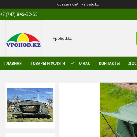
Создать сайт
на Satu.kz
+7 (747) 846-32-35
vpohod.kz
ГЛАВНАЯ
ТОВАРЫ И УСЛУГИ
О НАС
КОНТАКТЫ
ДОС