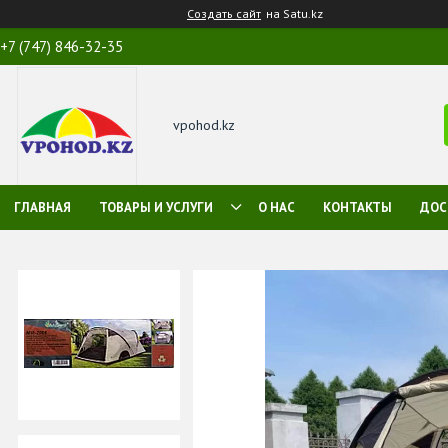
Создать сайт
на Satu.kz
+7 (747) 846-32-35
vpohod.kz
ГЛАВНАЯ
ТОВАРЫ И УСЛУГИ
О НАС
КОНТАКТЫ
ДОС