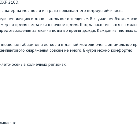
/OXF 210D.
ь шатер на местности и в разы повышает его ветроустойчивость.
шую вентиляцию и дополнительное освещение. В случае необходимост
имер во время ветра или в ночное время. Шторы застегиваются на молн
я предотвращения затекания воды во время дождя. Каждая из плотных 
тношение габаритов и легкости в данной модели очень оптимальное п
ов кемпингового снаряжения совсем не много. Внутри можно комфортно
-лето-осень в солнечных регионах.
омплекте.