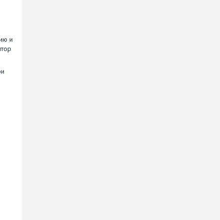
и
ию и
штор
ри