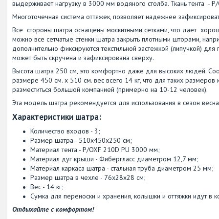
выдерживает нагрузку в 3000 мм водяного столба. Ткань тента - P
Многоточечная система оттяжек, позволяет надежнее зафиксироват
Все стороны шатра оснащены москитными сетками, что дает хоро
можно все сетчатые стенки шатра закрыть плотными шторами, напр
дополнительно фиксируются текстильной застежкой (липучкой) дл
может быть скручена и зафиксирована сверху.
Высота шатра 250 см, это комфортно даже для высоких людей. Соо
размере 450 см. х 510 см. вес всего 14 кг, что для таких размер
разместиться большой компанией (примерно на 10-12 человек).
Эта модель шатра рекомендуется для использования в сезон весна
Характеристики шатра:
Количество входов - 3;
Размер шатра - 510х450х250 cм;
Материал тента - P/OXF 210D PU 3000 мм;
Материал дуг крыши - Фибергласс диаметром 12,7 мм;
Материал каркаса шатра - стальная труба диаметром 25 мм;
Размер шатра в чехле - 76х28х28 см;
Вес - 14 кг;
Сумка для переноски и хранения, колышки и оттяжки идут в к
Отдыхайте с комфортом!