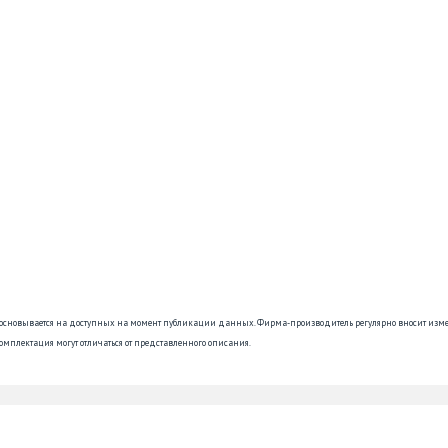
 основывается на доступных на момент публикации данных. Фирма-производитель регулярно вносит изм
омплектация могут отличаться от представленного описания.