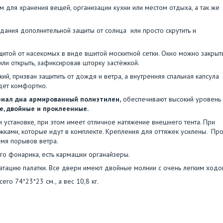
 для хранения вещей, организации кухни или местом отдыха, а так же
дания дополнительной защиты от солнца или просто скрутить и
итой от насекомых в виде вшитой москитной сетки. Окно можно закрыт
или открыть, зафиксировав шторку застёжкой.
кий, призван защитить от дождя и ветра, а внутренняя спальная капсула
удет комфортно.
иал дна армированный полиэтилен,
обеспечивают высокий уровень
е, двойные и проклеенные.
 и установке, при этом имеет отличное натяжение внешнего тента. При
жками, которые идут в комплекте. Крепления для оттяжек усилены. Пр
мя порывов ветра.
го фонарика, есть кармашки органайзеры.
атацию палатки. Все двери имеют двойные молнии с очень легким ходо
го 74*23*23 см., а вес 10,8 кг.