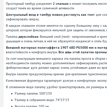
Просторный тамбур разделяет
2 спальни
и может послужить местом
создаст тенёк во время солнечной активности.
Центральный вход в тамбур можно растянуть как тент
для соз
зафиксировать сверху.
В каждом спальном отсеке имеется по одному большому окну с защ
шторкой, которая фиксируется липучкой для защиты от сквозняков, 
Палатка
двухслойная
. Внешний слой (тент) - непромокаемый и креп
дышащая и очень легкая, в ней не образуется конденсат и спать б
Внешний материал политаффета 190T 68D PU3000 мм и матер
влагостойкости и комфорта внутри.
Все швы этой палатки прочны
За счет конструкции внешнего каркаса эта палатка проста в сборке
необходимости палатку можно дополнительно зафиксировать растя
фибергласовые дуги делают каркас очень устойчивым даже во вре
Внутри палатки предусмотрены крючки для крепления туристическо
Качественная фурнитура гарантирует долгую и комфортную эксплу
В сложенном виде палатку удобно транспортировать, ее размеры все
Размер палатки: 500*230
Размер в собранном виде: 74*23*23
Высота палатки: 200 см.