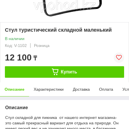
Стул туристический складной маленький
В наличии
Код: V-1102
Розница
12 100
₸
Купить
Описание
Характеристики
Доставка
Оплата
Усл
Описание
Стул складной для пикника от нашего интернет магазина-
это самый прекрасный вариант для отдыха на природе. Он
имеет легкий вес и не занимает много места в багажнике.