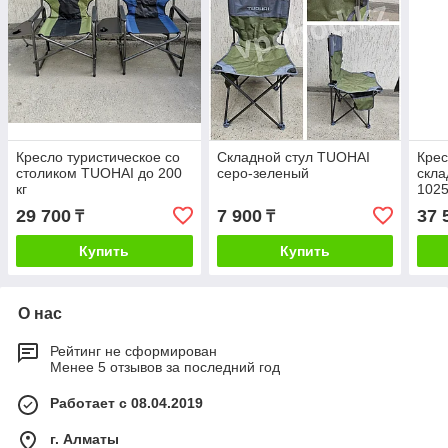
Кресло туристическое со
Складной стул TUOHAI
Крес
столиком TUOHAI до 200
серо-зеленый
скл
кг
102
29 700
7 900
37 
₸
₸
Купить
Купить
О нас
Рейтинг не сформирован
Менее 5 отзывов за последний год
Работает с 08.04.2019
г. Алматы