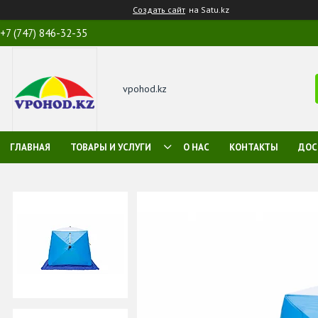
Создать сайт
на Satu.kz
+7 (747) 846-32-35
vpohod.kz
ГЛАВНАЯ
ТОВАРЫ И УСЛУГИ
О НАС
КОНТАКТЫ
ДОС