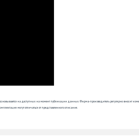
 основывается на доступных на момент публикации данных. Фирма-производитель регулярно вносит изм
омплектация могут отличаться от представленного описания.