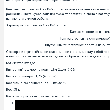
Внешний тент палатки Стэк Куб 2 Лонг выполнен из непромокаемой
расцветки. Цвета кубов лонг пропускают достаточно света в палатку
палатки для зимней рыбалки.
Характеристики палатки Стэк Куб 2 Лонг:
Каркас изготовлен из cте
Тент изготовлен из синтетическ
Внутренний тент стеганое полотно из син
Оксфорд и термостёжка не склеены и не стеганы между собой, что
подушки. Так же это позволяет удалять образующий конденсат и пр
Количество входов: 1
Внутренний размер по полу: 1,8м*2,1м(±0,05м)
Высота по центру: 1,75 (± 0,05м)
Габариты в собранном виде: 140*30*20
Вес: 7,8 кг
Колышки и растяжки в комплект не входят!