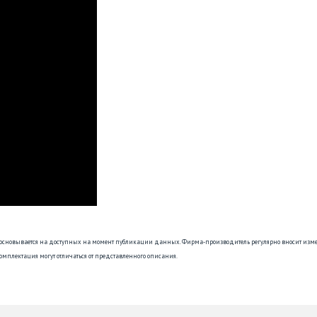
 основывается на доступных на момент публикации данных. Фирма-производитель регулярно вносит изм
омплектация могут отличаться от представленного описания.