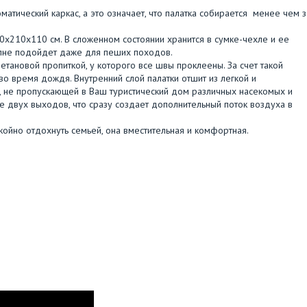
атический каркас, а это означает, что палатка собирается менее чем з
0х210х110 см. В сложенном состоянии хранится в сумке-чехле и ее
полне подойдет даже для пеших походов.
ретановой пропиткой, у которого все швы проклеены. За счет такой
во время дождя. Внутренний слой палатки отшит из легкой и
, не пропускающей в Ваш туристический дом различных насекомых и
 двух выходов, что сразу создает дополнительный поток воздуха в
койно отдохнуть семьей, она вместительная и комфортная.