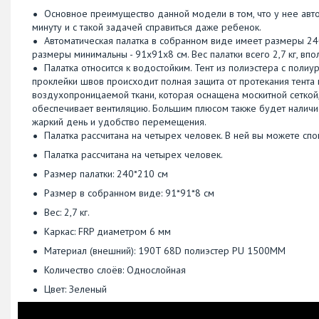
Основное преимущество данной модели в том, что у нее автом
минуту и с такой задачей справиться даже ребенок.
Автоматическая палатка в собранном виде имеет размеры 24
размеры минимальны - 91х91х8 см. Вес палатки всего 2,7 кг, в
Палатка относится к водостойким. Тент из полиэстера с полиу
проклейки швов происходит полная защита от протекания тента 
воздухопроницаемой ткани, которая оснащена москитной сеткой
обеспечивает вентиляцию. Большим плюсом также будет наличие
жаркий день и удобство перемещения.
Палатка рассчитана на четырех человек. В ней вы можете спо
Палатка рассчитана на четырех человек.
Размер палатки: 240*210 см
Размер в собранном виде: 91*91*8 см
Вес: 2,7 кг.
Каркас: FRP диаметром 6 мм
Материал (внешний): 190T 68D полиэстер PU 1500MM
Количество слоёв: Однослойная
Цвет: Зеленый