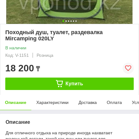
Походный душ, туалет, раздевалка
Mircamping 020LY
В наличии
Код: V-1151
Розница
18 200
₸
Купить
Описание
Характеристики
Доставка
Оплата
Усл
Описание
Для отличного отдыха на природе иногда нахватает
маленькой детали, такой как душ или туалет для