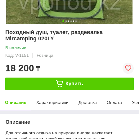
Походный душ, туалет, раздевалка
Mircamping 020LY
В наличии
Код: V-1151
Розница
18 200
₸
Купить
Описание
Характеристики
Доставка
Оплата
Усл
Описание
Для отличного отдыха на природе иногда нахватает
маленькой детали, такой как душ или туалет для