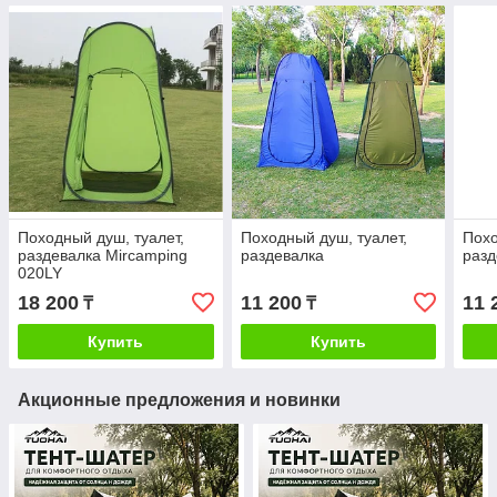
Походный душ, туалет,
Походный душ, туалет,
Похо
раздевалка Mircamping
раздевалка
разд
020LY
18 200
11 200
11 
₸
₸
Купить
Купить
Акционные предложения и новинки