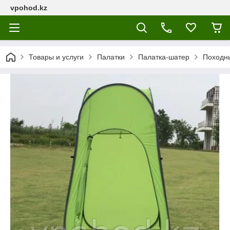
vpohod.kz
Товары и услуги
Палатки
Палатка-шатер
Походны