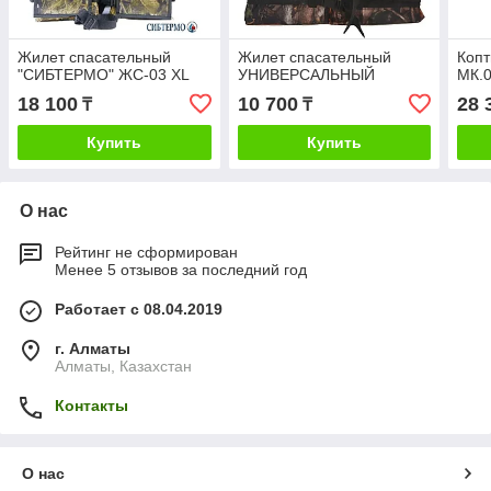
Жилет спасательный
Жилет спасательный
Копт
"СИБТЕРМО" ЖС-03 XL
УНИВЕРСАЛЬНЫЙ
МК.
18 100
10 700
28 
₸
₸
Купить
Купить
О нас
Рейтинг не сформирован
Менее 5 отзывов за последний год
Работает с 08.04.2019
г. Алматы
Алматы, Казахстан
Контакты
О нас