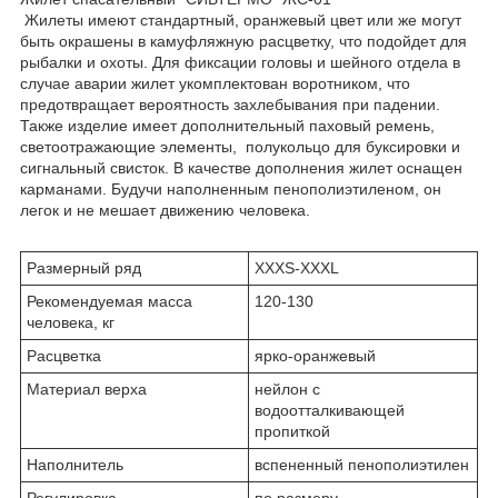
Жилеты имеют стандартный, оранжевый цвет или же могут
быть окрашены в камуфляжную расцветку, что подойдет для
рыбалки и охоты. Для фиксации головы и шейного отдела в
случае аварии жилет укомплектован воротником, что
предотвращает вероятность захлебывания при падении.
Также изделие имеет дополнительный паховый ремень,
светоотражающие элементы, полукольцо для буксировки и
сигнальный свисток. В качестве дополнения жилет оснащен
карманами. Будучи наполненным пенополиэтиленом, он
легок и не мешает движению человека.
Размерный ряд
XXXS-XXXL
Рекомендуемая масса
120-130
человека, кг
Расцветка
ярко-оранжевый
Материал верха
нейлон с
водоотталкивающей
пропиткой
Наполнитель
вспененный пенополиэтилен
Регулировка
по размеру