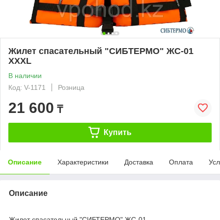
Жилет спасательный "СИБТЕРМО" ЖС-01
XXXL
В наличии
Код: V-1171
Розница
21 600
₸
Купить
Описание
Характеристики
Доставка
Оплата
Усл
Описание
Жилет спасательный "СИБТЕРМО" ЖС-01