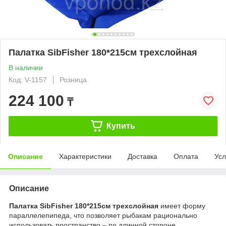
Палатка SibFisher 180*215см трехслойная
В наличии
Код: V-1157
Розница
224 100
₸
Купить
Описание
Характеристики
Доставка
Оплата
Усл
Описание
Палатка SibFisher 180*215см трехслойная
имеет форму
параллелепипеда, что позволяет рыбакам рационально
использовать пространство – по длинной стороне