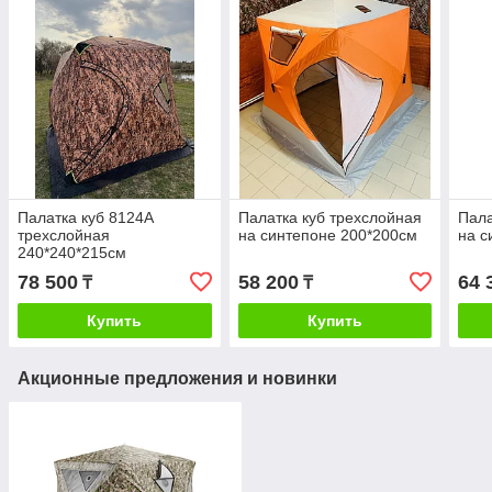
Палатка куб 8124А
Палатка куб трехслойная
Пала
трехслойная
на синтепоне 200*200см
на с
240*240*215см
78 500
58 200
64 
₸
₸
Купить
Купить
Акционные предложения и новинки