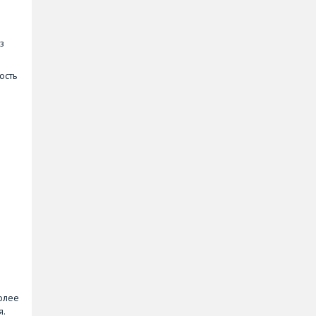
з
ость
более
я.