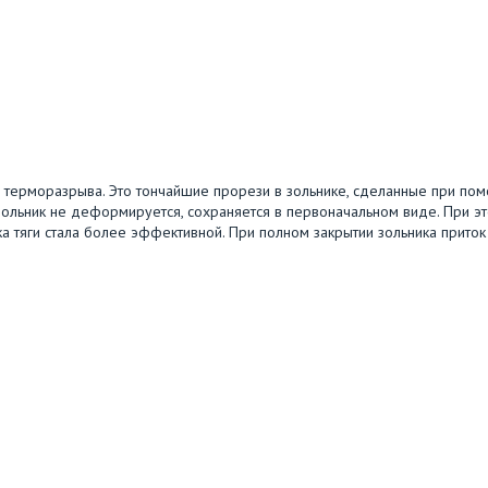
я терморазрыва. Это тончайшие прорези в зольнике, сделанные при по
льник не деформируется, сохраняется в первоначальном виде. При э
ка тяги стала более эффективной. При полном закрытии зольника приток