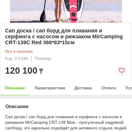
Сап доска / сап борд для плавания и
серфинга с насосом и рюкзаком MirCamping
CRT-139С Red 366*83*15см
Нет в наличии
Код: V-1248
Розница
120 100
₸
Описание
Характеристики
Доставка
Оплата
Усл
Описание
Сап доска / сап борд для плавания и серфинга с насосом и
рюкзаком MirCamping CRT-138 Blue - прогулочный надувной
сапборд, что идеально подойдёт для активного отдыха людей