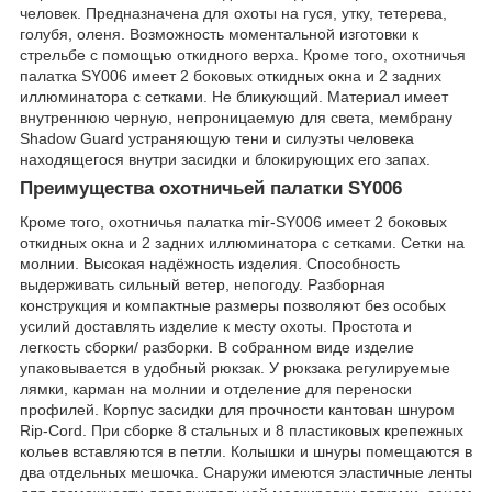
человек. Предназначена для охоты на гуся, утку, тетерева,
голубя, оленя. Возможность моментальной изготовки к
стрельбе с помощью откидного верха. Кроме того, охотничья
палатка SY006 имеет 2 боковых откидных окна и 2 задних
иллюминатора с сетками. Не бликующий. Материал имеет
внутреннюю черную, непроницаемую для света, мембрану
Shadow Guard устраняющую тени и силуэты человека
находящегося внутри засидки и блокирующих его запах.
Преимущества охотничьей палатки SY006
Кроме того, охотничья палатка mir-SY006 имеет 2 боковых
откидных окна и 2 задних иллюминатора с сетками. Сетки на
молнии. Высокая надёжность изделия. Способность
выдерживать сильный ветер, непогоду. Разборная
конструкция и компактные размеры позволяют без особых
усилий доставлять изделие к месту охоты. Простота и
легкость сборки/ разборки. В собранном виде изделие
упаковывается в удобный рюкзак. У рюкзака регулируемые
лямки, карман на молнии и отделение для переноски
профилей. Корпус засидки для прочности кантован шнуром
Rip-Cord. При сборке 8 стальных и 8 пластиковых крепежных
кольев вставляются в петли. Колышки и шнуры помещаются в
два отдельных мешочка. Снаружи имеются эластичные ленты