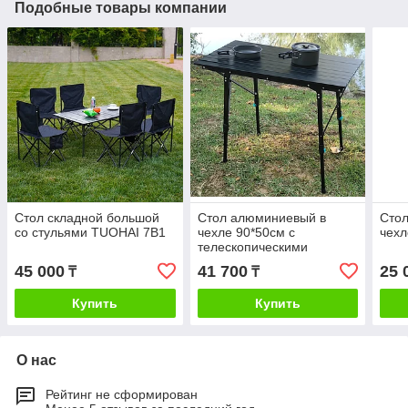
Подобные товары компании
Стол складной большой
Стол алюминиевый в
Сто
со стульями TUOHAI 7B1
чехле 90*50см с
чехл
телескопическими
ножками
45 000
41 700
25 
₸
₸
Купить
Купить
О нас
Рейтинг не сформирован