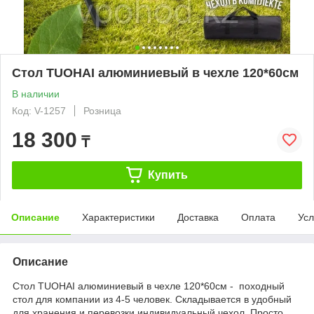
Стол TUOHAI алюминиевый в чехле 120*60см
В наличии
Код: V-1257
Розница
18 300
₸
Купить
Описание
Характеристики
Доставка
Оплата
Усл
Описание
Стол TUOHAI алюминиевый в чехле 120*60cм - походный
стол для компании из 4-5 человек. Складывается в удобный
для хранения и перевозки индивидуальный чехол. Просто