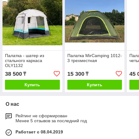
Палатка - шатер из
Палатка MirCamping 1012-
Пала
стального каркаса
3 трехместная
чет
OLY1132
38 500
15 300
45 
₸
₸
Купить
Купить
О нас
Рейтинг не сформирован
Менее 5 отзывов за последний год
Работает с 08.04.2019