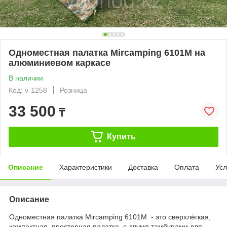
Одноместная палатка Mircamping 6101М на
алюминиевом каркасе
В наличии
Код: v-1258
Розница
33 500
₸
Купить
Описание
Характеристики
Доставка
Оплата
Усл
Описание
Одноместная палатка Mircamping 6101М - это сверхлёгкая,
компактная, просторная палатка с двумя тамбурами для