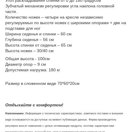
Угол раскладывания спинки от 0 до 180 градусов
Зубчатый механизм регулировки угла наклона головной
части.
Количество ножек – четыре на кресле независимо
регулируемых по высоте ножек с широкими опорами + две на
подставке для ног
Ширина сиденья и спинки – 60 см
Глубина сиденья – 56 см
Высота спинки от сиденья – 65 см
Высота ножек – 30/40 см
Общая высота - 100см
Диаметр опор – 9 см
Допустимая нагрузка: 180 кг
Размер в сложенном виде 70*60*20см
Отдыхайте с комфортом!
Напоминание:
Информация о технических характеристиках, комплекте поставки и внешнем
виде основывается на доступных на момент публикации данных. Фирма-производитель
регулярно вносит изменения с целью оптимизации продукта, поэтому характеристики
поставленного товара, внешний вид, цвет и комплектация могут отличаться от