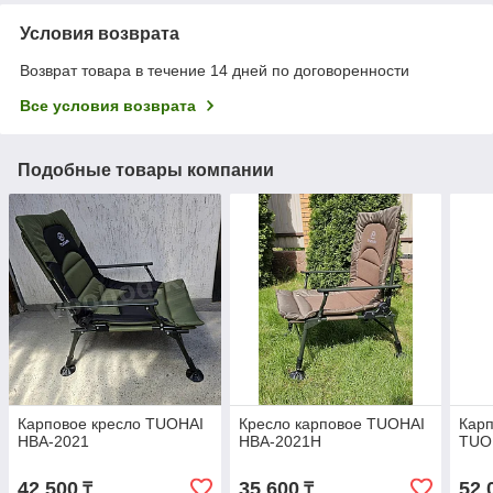
Условия возврата
Возврат товара в течение 14 дней по договоренности
Все условия возврата
Подобные товары компании
Карповое кресло TUOHAI
Кресло карповое TUOHAI
Карп
HBA-2021
HBA-2021Н
TUO
42 500
35 600
52 
₸
₸