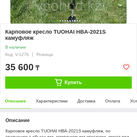
Карповое кресло TUOHAI HBA-2021S
камуфляж
В наличии
Код: V-1276
Розница
35 600
₸
Купить
Описание
Характеристики
Доставка
Оплата
Усл
Описание
Карповое кресло TUOHAI HBA-2021S камуфляж, по
сравнению с обычными, кемпинговыми креслами, имеет ряд