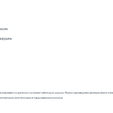
ксом.
ладушка.
 основывается на доступных на момент публикации данных. Фирма-производитель регулярно вносит изм
омплектация могут отличаться от представленного описания.