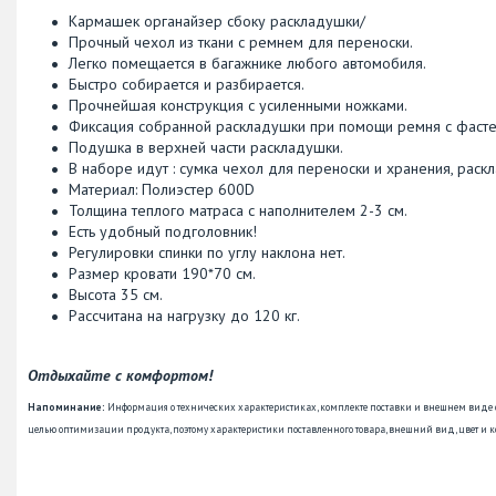
Кармашек органайзер сбоку раскладушки/
Прочный чехол из ткани с ремнем для переноски.
Легко помещается в багажнике любого автомобиля.
Быстро собирается и разбирается.
Прочнейшая конструкция с усиленными ножками.
Фиксация собранной раскладушки при помощи ремня с фасте
Подушка в верхней части раскладушки.
В наборе идут : сумка чехол для переноски и хранения, раск
Материал: Полиэстер 600D
Толщина теплого матраса с наполнителем 2-3 см.
Есть удобный подголовник!
Регулировки спинки по углу наклона нет.
Размер кровати 190*70 см.
Высота 35 см.
Рассчитана на нагрузку до 120 кг.
Отдыхайте с комфортом!
Напоминание:
Информация о технических характеристиках, комплекте поставки и внешнем виде
целью оптимизации продукта, поэтому характеристики поставленного товара, внешний вид, цвет и к