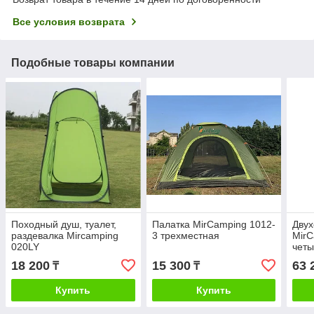
Все условия возврата
Подобные товары компании
Походный душ, туалет,
Палатка MirCamping 1012-
Двух
раздевалка Mircamping
3 трехместная
MirC
020LY
чет
18 200
15 300
63 
₸
₸
Купить
Купить