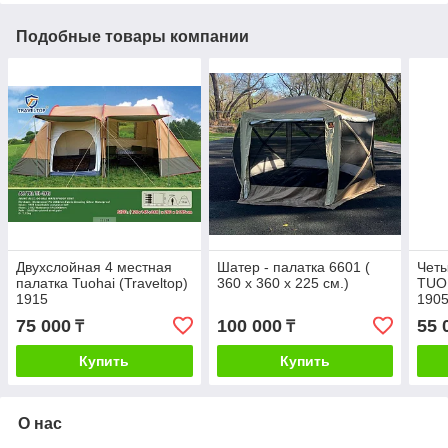
Подобные товары компании
Двухслойная 4 местная
Шатер - палатка 6601 (
Четы
палатка Tuohai (Traveltop)
360 х 360 х 225 см.)
TUO
1915
190
75 000
100 000
55 
₸
₸
Купить
Купить
О нас