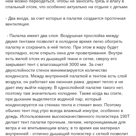
нем можно переодеться, чтобы не заносить грязь и влагу в
спальный отсек, что особенно актуально на отдыхе с детьми.
- Два входа, за счет которых в палатке создается проточная
вентиляция.
- Палатка имеет два слоя. Воздушная прослойка между
двумя тентами позволит в холодное время легко обогреть
палатку и сохранить в ней тепло. При этом в жару будет
прохладно, если открыть окна для проветривания. Внутри
есть жилой отсек из дышащей ткани и сетки, сверху его
закрывает тент с влагозащитой 3000 мм. За счет
двухслойности стенок минимизируется количество
конденсата. Между внутренней палаткой и тентом есть слой
воздуха, он работает как оконная рама: держит тепло и не
дает ему выйти наружу. В однослойной палатке такого нет,
поэтому там значительно холоднее. Также когда вы спите,
при дыхании выделяется водяной пар, который
конденсируется на стенках тента и стекает вниз. Поэтому
обычно тент под утро всегда влажный изнутри, особенно в
дождь. Использование высококачественного полиэстера 190Т
делает тент палатки прочным, легким, непроницаемым для
ветра и не впитывающим влагу, в то время как материал
внутренней - отлично дышащий полиэстер с сеткой позволит