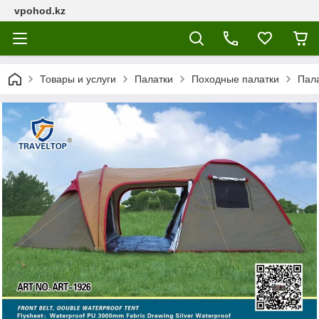
vpohod.kz
Товары и услуги
Палатки
Походные палатки
Пал