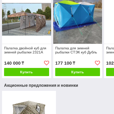
Палатка двойной куб для
Палатка для зимней
Пала
зимней рыбалки 2321А
рыбалки СТЭК куб Дубль
зимн
140 000
177 100
102
₸
₸
Купить
Купить
Акционные предложения и новинки