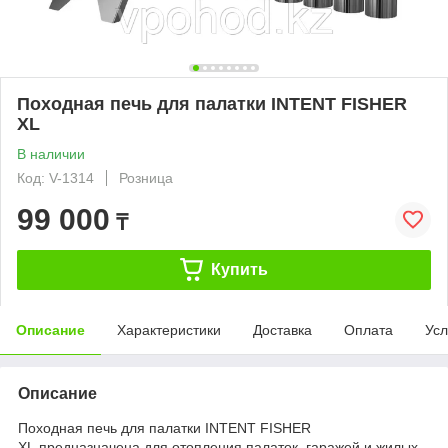
Походная печь для палатки INTENT FISHER
XL
В наличии
Код: V-1314
Розница
99 000
₸
Купить
Описание
Характеристики
Доставка
Оплата
Усл
Описание
Походная печь для палатки INTENT FISHER
XL предназначена для отопления палаток, гаражей и жилых