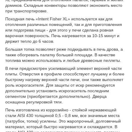
домиков. Складные конвекторы позволяют экономить место
при транспортировке.
Походная печь «Intent Fisher XL» используется как для
отопления различных помещений, так и для приготовления
или подогрева пищи - для этого у печи сделана ровная
варочная поверхность. Печь нагревается за 10-15 минут и
держит тепло до 6 часов.
Большая топка позволяет реже подкидывать в печь дрова, а
также обогревать палатку большей площади. В качестве
топлива можно использовать и любые древесные пеллеты.
В печи предусмотрен усиливающий элемент верхней части
плиты. Отверстия в профиле способствуют лучшему и более
быстрому нагреву верхней части печи, они также выполняет
роль искрогасителя. Для защиты от искр рекомендуется
дополнительно установить искрогаситель последним
сегментом (приобретается дополнительно). Дверца
оснащена регулировкой тяги.
Печь изготовлена из коррозийно - стойкой нержавеющей
стали AISI 430 толщиной 0,5 - 0,8 мм, все значимые места
(патрубок, топка) усилены. Это жаропрочный, долговечный
материал, который быстро нагревается и охлаждается. В