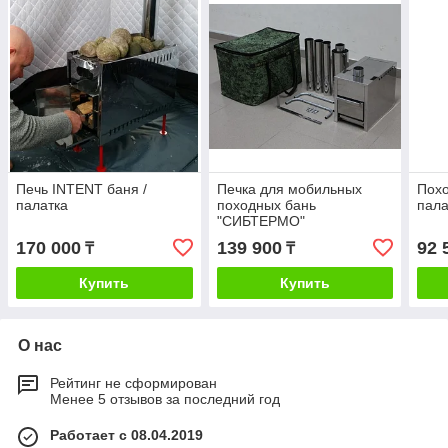
Печь INTENT баня /
Печка для мобильных
Похо
палатка
походных бань
пал
"СИБТЕРМО"
170 000
139 900
92 
₸
₸
Купить
Купить
О нас
Рейтинг не сформирован
Менее 5 отзывов за последний год
Работает с 08.04.2019