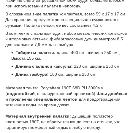
Наличие снего-ветрозащитной юбки будет большим плюсом
при использовании палати в непогоду.
В сложенном виде палатка компактная, всего 59 х 17 х 17 см.
Для хранения предусмотрена специальная сумка-чехол с
ручками. Палатка легкая, ее вес составляет 4,2 кг.
В комплекте с палаткой идет: набор металлических колышков
и штормовых оттяжек, фиберглассовые дуги диаметром 8,5
для спальни и 7,9 мм для тамбура.
Габариты палатки:
длина 400 см., ширина 250 см.,
Высота 155 см.
Длинна спальной капсулы:
220 см. ширина 250 см.
Длина тамбура:
180 см. ширина 250 см.
Материал тента: Polytaffeta 190T 68D PU 3000мм
(
водостойкий
, с полиуретановой пропиткой)
Швы двойные
и проклеены специальной лентой
для предотвращения
затекания воды во время дождя.
Материал внутренней палатки:
дышащий полиэстер
плотностью 190T, не образуется конденсат на стенках, что
гарантирует комфортный отдых в любую погоду.