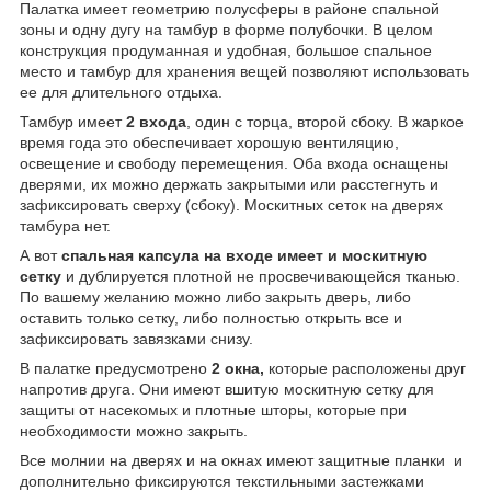
Палатка имеет геометрию полусферы в районе спальной
зоны и одну дугу на тамбур в форме полубочки. В целом
конструкция продуманная и удобная, большое спальное
место и тамбур для хранения вещей позволяют использовать
ее для длительного отдыха.
Тамбур имеет
2 входа
, один с торца, второй сбоку. В жаркое
время года это обеспечивает хорошую вентиляцию,
освещение и свободу перемещения. Оба входа оснащены
дверями, их можно держать закрытыми или расстегнуть и
зафиксировать сверху (сбоку). Москитных сеток на дверях
тамбура нет.
А вот
спальная капсула на входе имеет и москитную
сетку
и дублируется плотной не просвечивающейся тканью.
По вашему желанию можно либо закрыть дверь, либо
оставить только сетку, либо полностью открыть все и
зафиксировать завязками снизу.
В палатке предусмотрено
2 окна,
которые расположены друг
напротив друга. Они имеют вшитую москитную сетку для
защиты от насекомых и плотные шторы, которые при
необходимости можно закрыть.
Все молнии на дверях и на окнах имеют защитные планки и
дополнительно фиксируются текстильными застежками