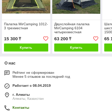
Палатка MirCamping 1012-
Двухслойная палатка
Шате
3 трехместная
MirCamping 6104
шест
четырехместная
1500
15 300
63 200
65 
₸
₸
Купить
Купить
О нас
Рейтинг не сформирован
Менее 5 отзывов за последний год
Работает с 08.04.2019
г. Алматы
Алматы, Казахстан
Контакты