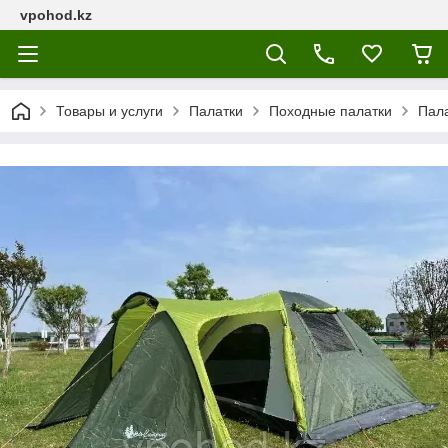
vpohod.kz
Товары и услуги
Палатки
Походные палатки
Пала