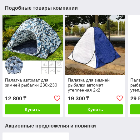
Подобные товары компании
Палатка автомат для
Палатка для зимней
Пала
зимней рыбалки 230х230
рыбалки автомат
рыба
утепленная 2х2
уте
12 800
19 300
29 
₸
₸
Купить
Купить
Акционные предложения и новинки