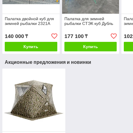
Палатка двойной куб для
Палатка для зимней
Пала
зимней рыбалки 2321А
рыбалки СТЭК куб Дубль
зимн
140 000
177 100
102
₸
₸
Купить
Купить
Акционные предложения и новинки