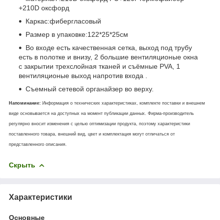
+210D оксфорд
Каркас:фибергласовый
Размер в упаковке:122*25*25см
Во входе есть качественная сетка, выход под трубу
есть в полотке и внизу, 2 большие вентиляционые окна
с закрытии трехслойная тканей и съёмные PVA, 1
вентиляционые выход напротив входа .
Съемный сетевой органайзер во верху.
Напоминание:
Информация о технических характеристиках, комплекте поставки и внешнем
виде основывается на доступных на момент публикации данных. Фирма-производитель
регулярно вносит изменения с целью оптимизации продукта, поэтому характеристики
поставленного товара, внешний вид, цвет и комплектация могут отличаться от
представленного описания.
Скрыть
Характеристики
Основные