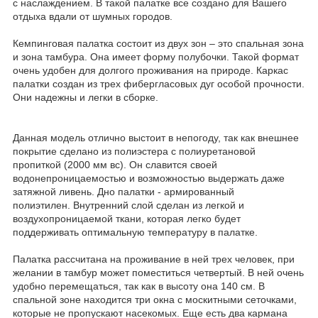
с наслаждением. В такой палатке все создано для Вашего
отдыха вдали от шумных городов.
Кемпинговая палатка состоит из двух зон – это спальная зона
и зона тамбура. Она имеет форму полубочки. Такой формат
очень удобен для долгого проживания на природе. Каркас
палатки создан из трех фибергласовых дуг особой прочности.
Они надежны и легки в сборке.
Данная модель отлично выстоит в непогоду, так как внешнее
покрытие сделано из полиэстера с полиуретановой
пропиткой (2000 мм вс). Он славится своей
водонепроницаемостью и возможностью выдержать даже
затяжной ливень. Дно палатки - армированный
полиэтилен. Внутренний слой сделан из легкой и
воздухопроницаемой ткани, которая легко будет
поддерживать оптимальную температуру в палатке.
Палатка рассчитана на проживание в ней трех человек, при
желании в тамбур может поместиться четвертый. В ней очень
удобно перемещаться, так как в высоту она 140 см. В
спальной зоне находится три окна с москитными сеточками,
которые не пропускают насекомых. Еще есть два кармана