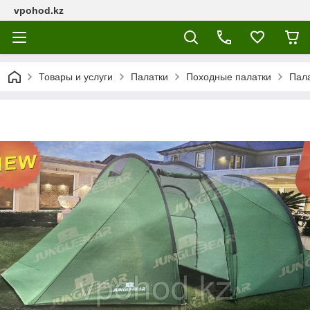
vpohod.kz
Товары и услуги
Палатки
Походные палатки
Пала