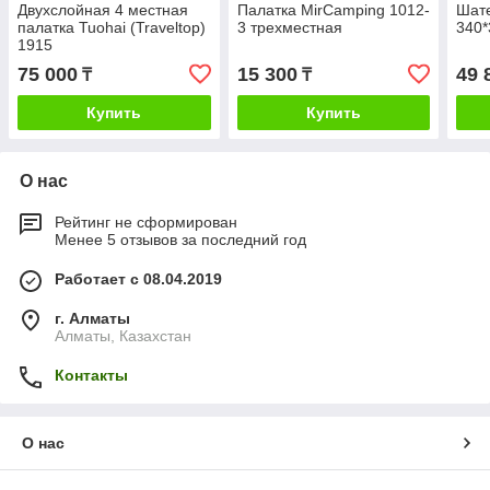
Двухслойная 4 местная
Палатка MirCamping 1012-
Шате
палатка Tuohai (Traveltop)
3 трехместная
340
1915
75 000
15 300
49 
₸
₸
Купить
Купить
О нас
Рейтинг не сформирован
Менее 5 отзывов за последний год
Работает с 08.04.2019
г. Алматы
Алматы, Казахстан
Контакты
О нас