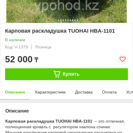
Карповая раскладушка TUOHAI HBA-1101
В наличии
Код: V-1379
Розница
52 000
₸
Купить
Описание
Характеристики
Доставка
Оплата
Усл
Описание
Карповая раскладушка TUOHAI HBA-1101
– это отличная,
полноценная кровать с регулятором наклона спинки.
Мощная конструкция карповой раскладушки рассчитана на