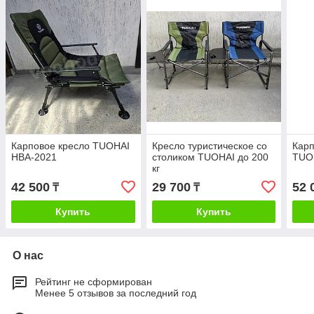
Карповое кресло TUOHAI
Кресло туристическое со
Карп
HBA-2021
столиком TUOHAI до 200
TUO
кг
42 500
29 700
52 
₸
₸
Купить
Купить
О нас
Рейтинг не сформирован
Менее 5 отзывов за последний год