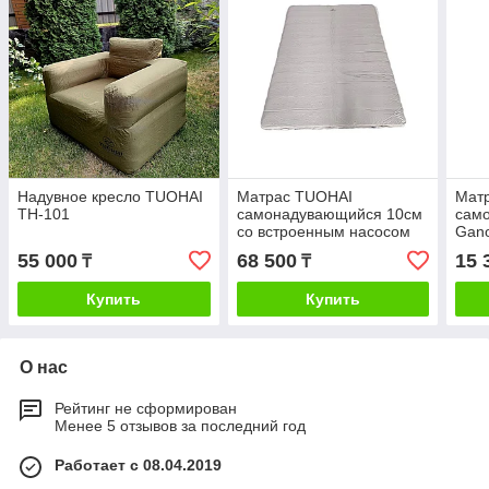
Надувное кресло TUOHAI
Матрас TUOHAI
Мат
ТН-101
самонадувающийся 10см
сам
со встроенным насосом
Gano
двухместный
55 000
68 500
15 
₸
₸
Купить
Купить
О нас
Рейтинг не сформирован
Менее 5 отзывов за последний год
Работает с 08.04.2019