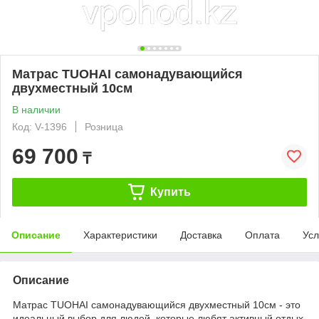
Матрас TUOHAI самонадувающийся
двухместный 10см
В наличии
Код: V-1396
Розница
69 700
₸
Купить
Описание
Характеристики
Доставка
Оплата
Усл
Описание
Матрас TUOHAI самонадувающийся двухместный 10см - это
идеальный выбор для людей, которые любят активный отдых