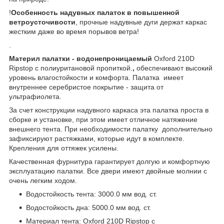
!
Особенность надувных палаток в повышенной
ветроусточивости
, прочные надувные дуги держат каркас
жестким даже во время порывов ветра!
.
Материл палатки - водонепроницаемый
Oxford 210D
Ripstop с полиуритановой пропиткой.
,
обеспечивают высокий
уровень влагостойкости и комфорта. Палатка имеет
внутреннее серебристое покрытие - защита от
ультрафиолета.
За счет конструкции надувного каркаса эта палатка проста в
сборке и установке, при этом имеет отличное натяжение
внешнего тента. При необходимости палатку дополнительно
зафиксируют растяжками, которые идут в комплекте.
Крепления для оттяжек усилены.
Качественная фурнитура гарантирует долгую и комфортную
эксплуатацию палатки. Все двери имеют двойные молнии с
очень легким ходом.
Водостойкость тента: 3000.0 мм вод. ст.
Водостойкость дна: 5000.0 мм вод. ст.
Материал тента: Oxford 210D Ripstop с