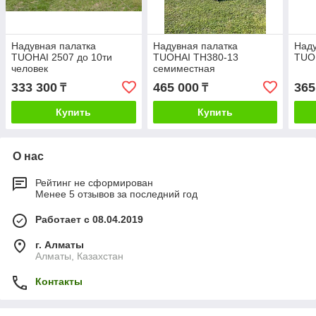
Надувная палатка
Надувная палатка
Наду
TUOHAI 2507 до 10ти
TUOHAI TH380-13
TUO
человек
семиместная
333 300
465 000
365
₸
₸
Купить
Купить
О нас
Рейтинг не сформирован
Менее 5 отзывов за последний год
Работает с 08.04.2019
г. Алматы
Алматы, Казахстан
Контакты