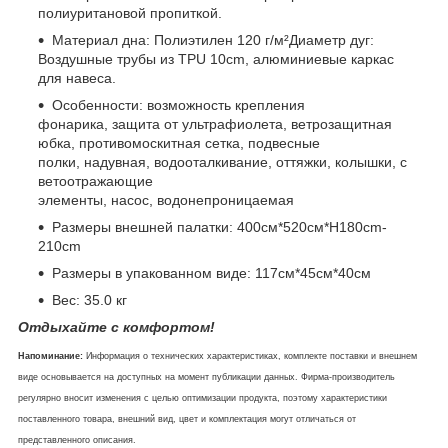
полиуритановой пропиткой.
Материал дна: Полиэтилен 120 г/м²Диаметр дуг:
Воздушные трубы из TPU 10cm, алюминиевые каркас
для навеса.
Особенности: возможность крепления
фонарика, защита от ультрафиолета, ветрозащитная
юбка, противомоскитная сетка, подвесные
полки, надувная, водооталкивание, оттяжки, колышки, с
ветоотражающие
элементы, насос, водонепроницаемая
Размеры внешней палатки: 400см*520см*H180cm-
210cm
Размеры в упакованном виде: 117см*45см*40см
Вес: 35.0 кг
Отдыхайте с комфортом!
Напоминание:
Информация о технических характеристиках, комплекте поставки и внешнем
виде основывается на доступных на момент публикации данных. Фирма-производитель
регулярно вносит изменения с целью оптимизации продукта, поэтому характеристики
поставленного товара, внешний вид, цвет и комплектация могут отличаться от
представленного описания.