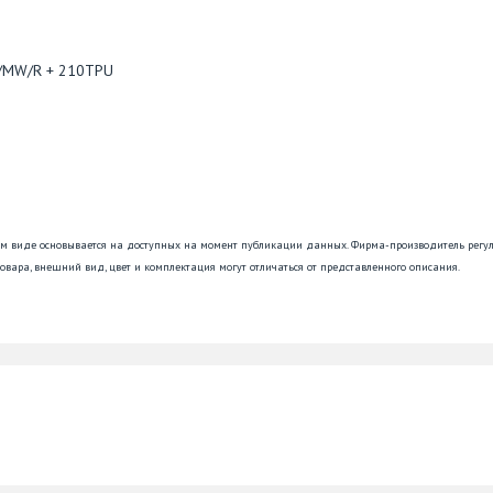
В/MW/R + 210TPU
ем виде основывается на доступных на момент публикации данных. Фирма-производитель регу
овара, внешний вид, цвет и комплектация могут отличаться от представленного описания.