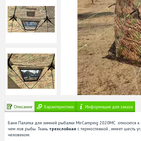
Описание
Характеристики
Информация для заказа
Баня Палатка для зимней рыбалки MirCamping 2020MC относится к 
чем лов рыбы. Ткань
трехслойная
с термостежкой , имеет шесть у
человеком.