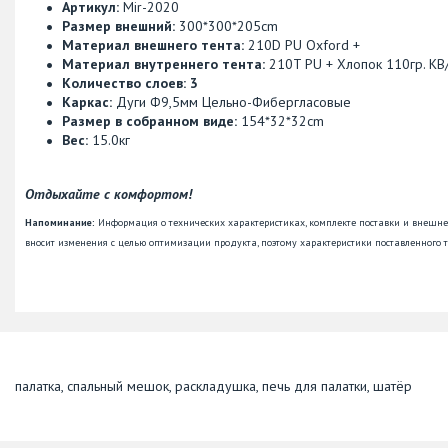
Артикул:
Mir-2020
Размер внешний:
300*300*205cm
Материал внешнего тента:
210D PU Oxford +
Материал внутреннего тента:
210T PU + Хлопок 110гр. К
Количество слоев: 3
Каркас:
Дуги Ф9,5мм Цельно-Фибергласовые
Размер в собранном виде:
154*32*32cm
Вес:
15.0кг
Отдыхайте с комфортом!
Напоминание:
Информация о технических характеристиках, комплекте поставки и внешн
вносит изменения с целью оптимизации продукта, поэтому характеристики поставленного т
палатка, спальный мешок, раскладушка, печь для палатки, шатёр