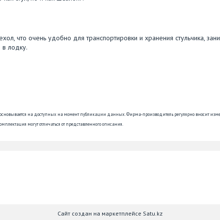
ехол, что очень удобно для транспортировки и хранения стульчика, зан
 в лодку.
 основывается на доступных на момент публикации данных. Фирма-производитель регулярно вносит изм
омплектация могут отличаться от представленного описания.
Сайт создан на маркетплейсе
Satu.kz