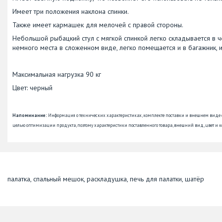
Имеет три положения наклона спинки.
Также имеет кармашек для мелочей с правой стороны.
Небольшой рыбацкий стул с мягкой спинкой легко складывается в ч
немного места в сложенном виде, легко помещается и в багажник, и
Максимальная нагрузка 90 кг
Цвет: черный
Напоминание:
Информация о технических характеристиках, комплекте поставки и внешнем виде
целью оптимизации продукта, поэтому характеристики поставленного товара, внешний вид, цвет и к
палатка, спальный мешок, раскладушка, печь для палатки, шатёр