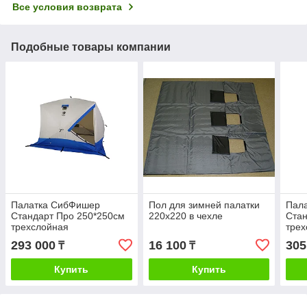
Все условия возврата
Подобные товары компании
Палатка СибФишер
Пол для зимней палатки
Пал
Стандарт Про 250*250см
220х220 в чехле
Стан
трехслойная
трех
293 000
16 100
305
₸
₸
Купить
Купить