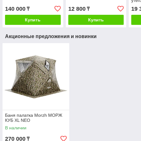
утеп
140 000
12 800
19 
₸
₸
Купить
Купить
Акционные предложения и новинки
Баня палатка Morzh МОРЖ
КУБ XL NEO
В наличии
270 000
₸