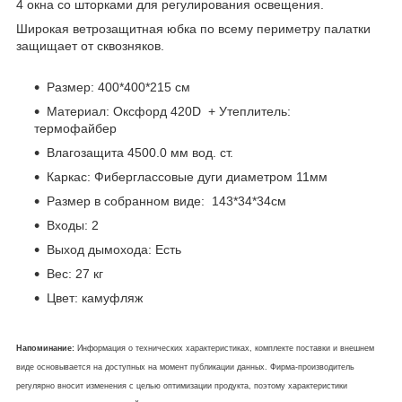
4 окна со шторками для регулирования освещения.
Широкая ветрозащитная юбка по всему периметру палатки
защищает от сквозняков.
Размер: 400*400*215 см
Материал: Оксфорд 420D + Утеплитель:
термофайбер
Влагозащита 4500.0 мм вод. ст.
Каркас: Фиберглассовые дуги диаметром 11мм
Размер в собранном виде: 143*34*34см
Входы: 2
Выход дымохода: Есть
Вес: 27 кг
Цвет: камуфляж
Напоминание:
Информация о технических характеристиках, комплекте поставки и внешнем
виде основывается на доступных на момент публикации данных. Фирма-производитель
регулярно вносит изменения с целью оптимизации продукта, поэтому характеристики