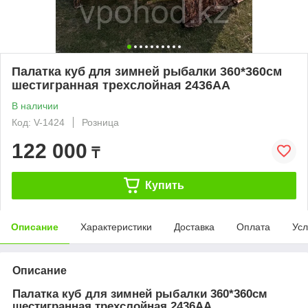
Палатка куб для зимней рыбалки 360*360см
шестигранная трехслойная 2436АА
В наличии
Код: V-1424
Розница
122 000
₸
Купить
Описание
Характеристики
Доставка
Оплата
Усл
Описание
Палатка куб для зимней рыбалки 360*360см
шестигранная трехслойная 2436АА