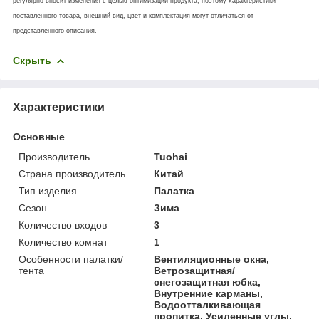
регулярно вносит изменения с целью оптимизации продукта, поэтому характеристики
поставленного товара, внешний вид, цвет и комплектация могут отличаться от
представленного описания.
Скрыть
Характеристики
Основные
Производитель
Tuohai
Страна производитель
Китай
Тип изделия
Палатка
Сезон
Зима
Количество входов
3
Количество комнат
1
Особенности палатки/
Вентиляционные окна,
тента
Ветрозащитная/
снегозащитная юбка,
Внутренние карманы,
Водоотталкивающая
пропитка, Усиленные углы,