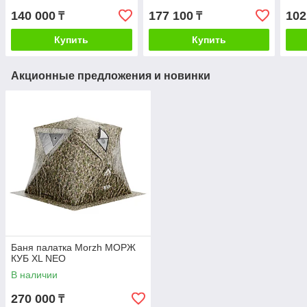
140 000
177 100
102
₸
₸
Купить
Купить
Акционные предложения и новинки
Баня палатка Morzh МОРЖ
КУБ XL NEO
В наличии
270 000
₸