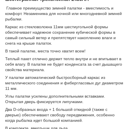
Главное преимущество зимней палатки - вместимость и
комфорт. Незаменима для ночной или многодневной зимней
рыбалки.
Каркас из стекловолокна 11мм шестиугольной формы
обеспечивает надежное сохранение кубической формы в
самый сильный ветер и препятствует накоплению влаги и
снега на крыше палаток.
В такой палатке, места точно хватит всем!
Теплый пакет отлично держит тепло внутри и не впитывает в
себя влагу. В палатке не будет конденсата за счет дышащего
свойства материала.
У палатки автоматический быстросборный каркас из
металлического соединения и фибергласовых дуг диаметром
11 мм.
Углы палатки усилены дополнительными вставками.
Открытая дверь фиксируется липучками.
Два D-образных входа + 1 большой откидной (также с
дверью) обеспечивают свободу передвижения, особенно
когда рыбалка идет большой компанией.
В комплекте ввертыши для льда.