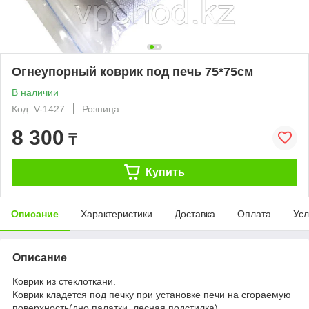
Огнеупорный коврик под печь 75*75см
В наличии
Код: V-1427
Розница
8 300
₸
Купить
Описание
Характеристики
Доставка
Оплата
Усл
Описание
Коврик из стеклоткани.
Коврик кладется под печку при установке печи на сгораемую
поверхность(дно палатки, лесная подстилка)