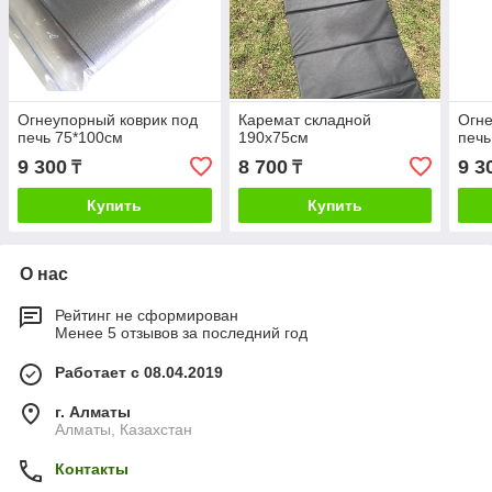
Огнеупорный коврик под
Каремат складной
Огне
печь 75*100см
190х75см
печь
9 300
8 700
9 3
₸
₸
Купить
Купить
О нас
Рейтинг не сформирован
Менее 5 отзывов за последний год
Работает с 08.04.2019
г. Алматы
Алматы, Казахстан
Контакты