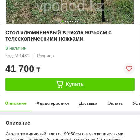
Стол алюминиевый в чехле 90*50см с
телескопическими ножками
В наличии
Код: V-1431
Розница
41 700
₸
Купить
Описание
Характеристики
Доставка
Оплата
Усл
Описание
Стол алюминиевый в чехле 90*50см с телескопическими
ножками - походный стол для компании из 4-5 человек.