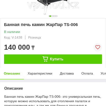
Банная печь камин ЖарПар TS-006
В наличии
Код: V-1438
Розница
140 000
₸
Купить
Описание
Характеристики
Доставка
Оплата
Усл
Описание
Банная печь камин ЖарПар TS-006- это универсальная печь,
которую можно использовать для отопления палаток и
приготовления еды, а так же для банных процедур в