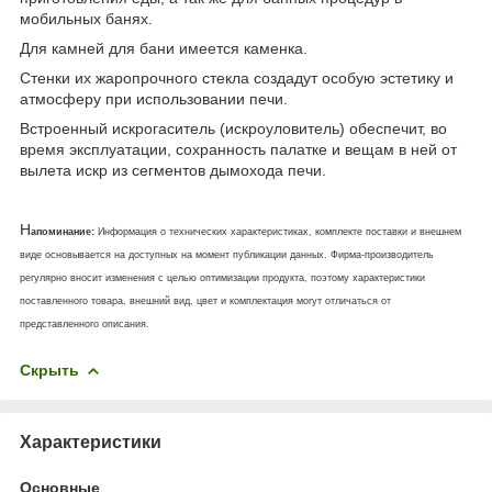
мобильных банях.
Для камней для бани имеется каменка.
Стенки их жаропрочного стекла создадут особую эстетику и
атмосферу при использовании печи.
Встроенный искрогаситель (искроуловитель) обеспечит, во
время эксплуатации, сохранность палатке и вещам в ней от
вылета искр из сегментов дымохода печи.
Н
апоминание:
Информация о технических характеристиках, комплекте поставки и внешнем
виде основывается на доступных на момент публикации данных. Фирма-производитель
регулярно вносит изменения с целью оптимизации продукта, поэтому характеристики
поставленного товара, внешний вид, цвет и комплектация могут отличаться от
представленного описания.
Скрыть
Характеристики
Основные