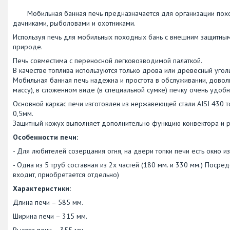
Мобильная банная печь предназначается для организации походн
дачниками, рыболовами и охотниками.
Используя печь для мобильных походных бань с внешним защитны
природе.
Печь совместима с переносной легковозводимой палаткой.
В качестве топлива используются только дрова или древесный угол
Мобильная банная печь надежна и простота в обслуживании, довол
массу), в сложенном виде (в специальной сумке) печку очень удоб
Основной каркас печи изготовлен из нержавеющей стали АISI 430 
0,5мм.
Защитный кожух выполняет дополнительно функцию конвектора и 
Особенности печи:
- Для любителей созерцания огня, на двери топки печи есть окно из
- Одна из 5 труб составная из 2х частей (180 мм. и 330 мм.) Посре
входит, приобретается отдельно)
Характеристики:
Длина печи – 585 мм.
Ширина печи – 315 мм.
Высота печи – 355 мм.