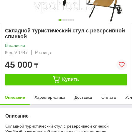
Складной туристический стул с реверсивной
спинкой
В наличии
Код: V-1447
Розница
45 000
₸
Купить
Описание
Характеристики
Доставка
Оплата
Усл
Описание
Складной туристический стул с реверсивной спинкой
Удобный и компактный стул для отдыха на природе,