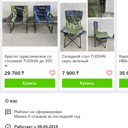
Кресло туристическое со
Складной стул TUOHAI
Карп
столиком TUOHAI до 200
серо-зеленый
HBA
кг
29 700
7 900
35 
₸
₸
Купить
Купить
О нас
Рейтинг не сформирован
Менее 5 отзывов за последний год
Работает с 08.04.2019