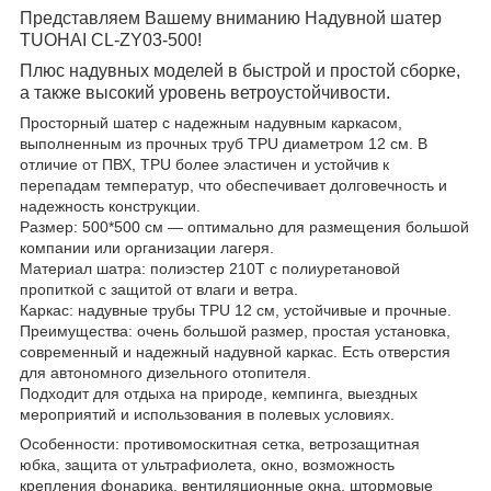
Представляем Вашему вниманию Надувной шатер
TUOHAI CL-ZY03-500!
Плюс надувных моделей в быстрой и простой сборке,
а также высокий уровень ветроустойчивости.
Просторный шатер с надежным надувным каркасом,
выполненным из прочных труб TPU диаметром 12 см. В
отличие от ПВХ, TPU более эластичен и устойчив к
перепадам температур, что обеспечивает долговечность и
надежность конструкции.
Размер: 500*500 см — оптимально для размещения большой
компании или организации лагеря.
Материал шатра: полиэстер 210T с полиуретановой
пропиткой с защитой от влаги и ветра.
Каркас: надувные трубы TPU 12 см, устойчивые и прочные.
Преимущества: очень большой размер, простая установка,
современный и надежный надувной каркас. Есть отверстия
для автономного дизельного отопителя.
Подходит для отдыха на природе, кемпинга, выездных
мероприятий и использования в полевых условиях.
Особенности: противомоскитная сетка, ветрозащитная
юбка, защита от ультрафиолета, окно, возможность
крепления фонарика, вентиляционные окна, штормовые