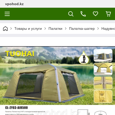
vpohod.kz
Товары и услуги
Палатки
Палатка-шатер
Надувн