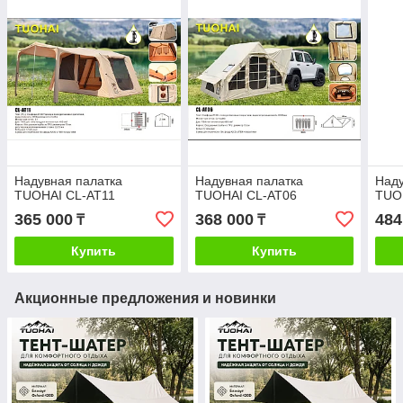
Надувная палатка
Надувная палатка
Наду
TUOHAI CL-АТ11
TUOHAI CL-AT06
TUO
365 000
368 000
484
₸
₸
Купить
Купить
Акционные предложения и новинки