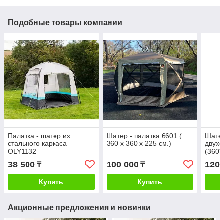
Подобные товары компании
Палатка - шатер из
Шатер - палатка 6601 (
Шате
стального каркаса
360 х 360 х 225 см.)
дву
OLY1132
(360
38 500
100 000
120
₸
₸
Купить
Купить
Акционные предложения и новинки