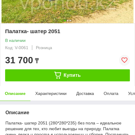
Палатка- шатер 2051
В наличии
Код: V-0061
Розница
31 700
₸
Купить
Описание
Характеристики
Доставка
Оплата
Усл
Описание
Палатка- шатер 2051 (280*280*235) без пола – идеальное
решение для тех, кто любит выезды на природу. Палатка
очень легка и проста в использовании и сборке. Поставить