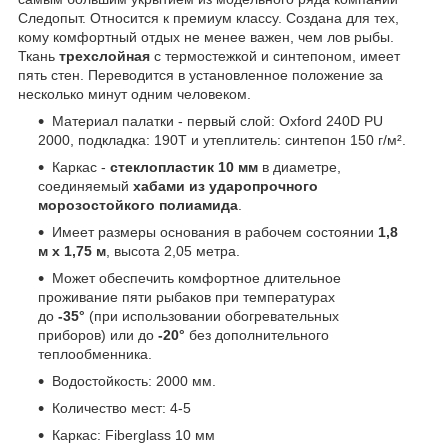
Следопыт. Относится к премиум классу. Создана для тех,
кому комфортный отдых не менее важен, чем лов рыбы.
Ткань
трехслойная
с термостежкой и синтепоном, имеет
пять стен. Переводится в установленное положение за
несколько минут одним человеком.
Материал палатки - первый слой: Oxford 240D PU
2000, подкладка: 190Т и утеплитель: синтепон 150 г/м².
Каркас -
стеклопластик 10 мм
в диаметре,
соединяемый
хабами из ударопрочного
морозостойкого полиамида
.
Имеет размеры основания в рабочем состоянии
1,8
м х 1,75 м
, высота 2,05 метра.
Может обеспечить комфортное длительное
проживание пяти рыбаков при температурах
до
-35°
(при использовании обогревательных
приборов) или до
-20°
без дополнительного
теплообменника.
Водостойкость: 2000 мм.
Количество мест: 4-5
Каркас: Fiberglass 10 мм