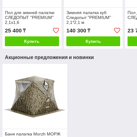
Пол для зимней палатки
Зимняя палатка куб
Пол 
СЛЕДОПЫТ "PREMIUM"
Следопыт "PREMIUM"
СЛЕ
2,1х1,6
2,1*2,1 м
25 400
140 300
23 
₸
₸
Купить
Купить
Акционные предложения и новинки
Баня палатка Morzh МОРЖ