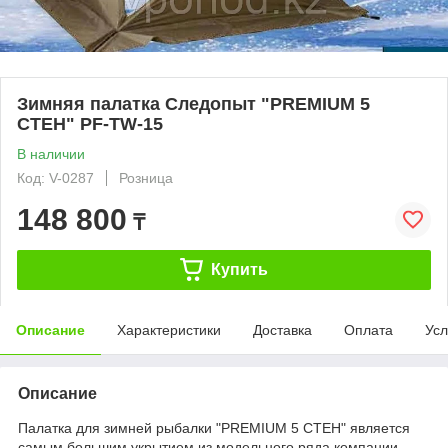
Зимняя палатка Следопыт "PREMIUM 5
СТЕН" PF-TW-15
В наличии
Код: V-0287
Розница
148 800
₸
Купить
Описание
Характеристики
Доставка
Оплата
Усл
Описание
Палатка для зимней рыбалки "PREMIUM 5 СТЕН" является
самым большим укрытием из модельного ряда компании