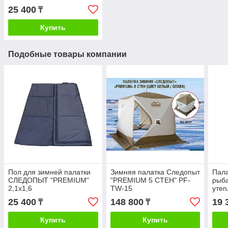
25 400
₸
Купить
Подобные товары компании
Пол для зимней палатки
Зимняя палатка Следопыт
Пала
СЛЕДОПЫТ "PREMIUM"
"PREMIUM 5 СТЕН" PF-
рыба
2,1х1,6
TW-15
утеп
25 400
148 800
19 
₸
₸
Купить
Купить