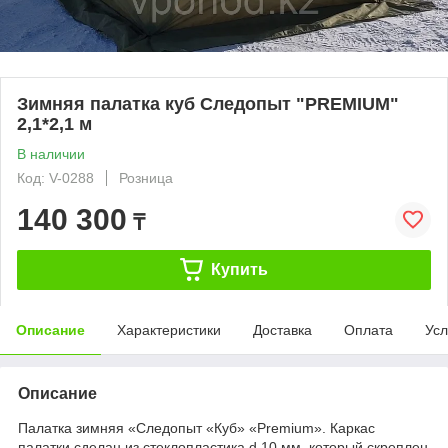
Зимняя палатка куб Следопыт "PREMIUM"
2,1*2,1 м
В наличии
Код: V-0288
Розница
140 300
₸
Купить
Описание
Характеристики
Доставка
Оплата
Усл
Описание
Палатка зимняя «Следопыт «Куб» «Premium». Каркас
палатки сделан из стеклопластика d 10 мм, который скреплен