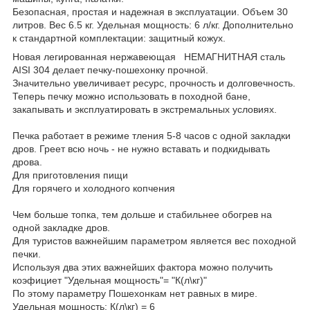
Безопасная, простая и надежная в эксплуатации. Объем 30
литров. Вес 6.5 кг. Удельная мощность: 6 л/кг. Дополнительно
к стандартной комплектации: защитный кожух.
Новая легированная нержавеющая НЕМАГНИТНАЯ сталь
AISI 304 делает печку-пошехонку прочной.
Значительно увеличивает ресурс, прочность и долговечность.
Теперь печку можно использовать в походной бане,
закапывать и эксплуатировать в экстремальных условиях.
Печка работает в режиме тления 5-8 часов с одной закладки
дров. Греет всю ночь - не нужно вставать и подкидывать
дрова.
Для приготовления пищи
Для горячего и холодного копчения
Чем больше топка, тем дольше и стабильнее обогрев на
одной закладке дров.
Для туристов важнейшим параметром является вес походной
печки.
Используя два этих важнейших фактора можно получить
коэфициет "Удельная мощность"= "К(л\кг)"
По этому параметру Пошехонкам нет равных в мире.
Удельная мощность: К(л\кг) = 6