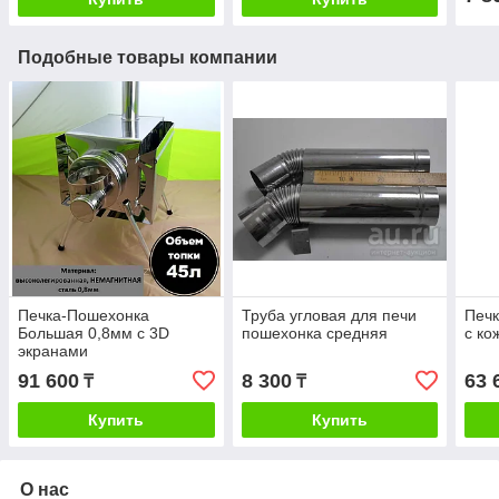
Подобные товары компании
Печка-Пошехонка
Труба угловая для печи
Печ
Большая 0,8мм с 3D
пошехонка средняя
с ко
экранами
91 600
8 300
63 
₸
₸
Купить
Купить
О нас