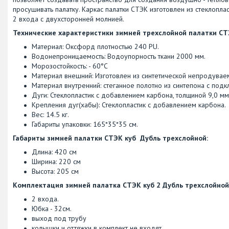
просушивать палатку. Каркас палатки СТЭК изготовлен из стеклопла
2 входа с двухсторонней молнией.
Технические характеристики зимней трехслойной палатки СТ
Материал: Оксфорд плотностью 240 PU.
Водонепроницаемость: Водоупорность ткани 2000 мм.
Морозостойкость: - 60°С
Материал внешний: Изготовлен из синтетической непродува
Материал внутренний: стеганное полотно из синтепона с под
Дуги: Стеклопластик с добавлением карбона, толщиной 9,0 мм
Крепления дуг(хабы): Стеклопластик с добавлением карбона.
Вес: 14.5 кг.
Габариты упаковки: 165*35*35 см.
Габариты зимней палатки СТЭК куб Дубль трехслойной:
Длина: 420 см
Ширина: 220 см
Высота: 205 см
Комплектация зимней палатка СТЭК куб 2 Дубль трехслойной
2 входа.
Юбка - 32см.
выход под трубу
колышки и оттяжки в комплект не входят