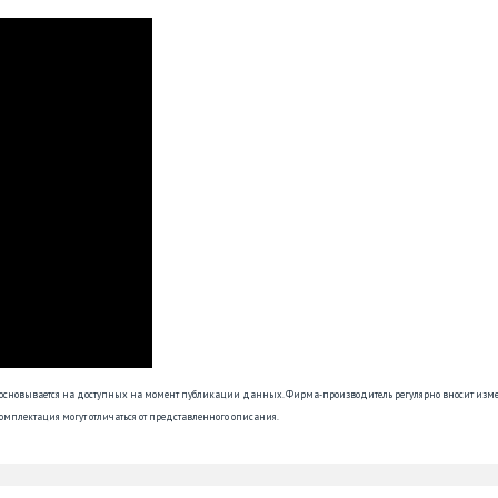
 основывается на доступных на момент публикации данных. Фирма-производитель регулярно вносит изм
омплектация могут отличаться от представленного описания.