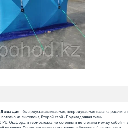
., Дышащая
- быстроустанавливаемая, непродуваемая палатка рассчитан
е полотно из синтепона, Второй слой - Подкладочная ткань
0 PU. Оксфорд и термостёжка не склеены и не стеганы между собой, чт
ой подушки. Так же это позволяет удалять образующий конденсат и