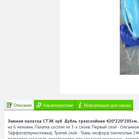
Описание
Характеристики
Информация для заказа
Зимняя палатка СТЭК куб Дубль трехслойная 420*220*205см
на 6 человек. Палатка состоит из 3-х слоев: Первый слой - Стеганно
Таффета(термостежка), Третий слой - Ткань оксфорд плотностью 24
позволяет создавать пространство для создания воздушно - теплов